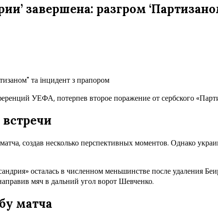
ии’ завершена: разгром ‘Партизано
ференций УЕФА, потерпев второе поражение от сербского «Парти
 встречи
 матча, создав несколько перспективных моментов. Однако укра
андрия» осталась в численном меньшинстве после удаления Беир
аправив мяч в дальний угол ворот Шевченко.
бу матча