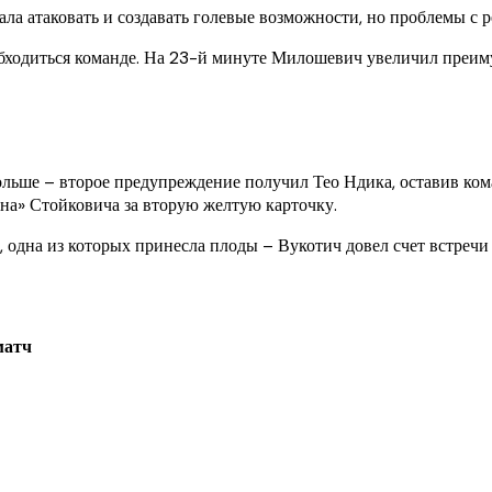
ла атаковать и создавать голевые возможности, но проблемы с р
одиться команде. На 23-й минуте Милошевич увеличил преимуще
ьше – второе предупреждение получил Тео Ндика, оставив коман
ана» Стойковича за вторую желтую карточку.
 одна из которых принесла плоды – Вукотич довел счет встречи 
матч