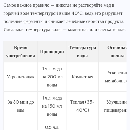
Самое важное правило — никогда не растворяйте мед в
горячей воде температурой выше 40°С, ведь это разрушает
полезные ферменты и снижает лечебные свойства продукта.
Идеальная температура воды — комнатная или слегка теплая.
Время
Температура
Основная
Пропорции
употребления
воды
польза
1 ч.л. меда
Ускорение
Утро натощак
на 200 мл
Комнатная
метаболизм
воды
1 ч.л. меда
За 30 мин до
Теплая (35-
Улучшение
на 150 мл
еды
40°С)
пищеварени
воды
0.5 ч.л.