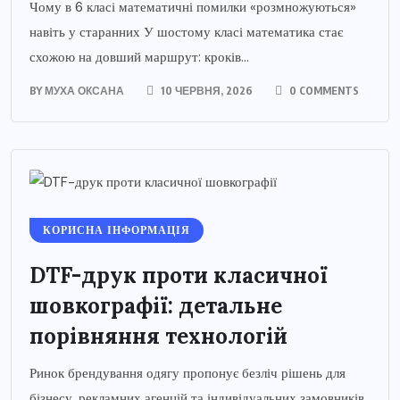
Чому в 6 класі математичні помилки «розмножуються»
навіть у старанних У шостому класі математика стає
схожою на довший маршрут: кроків...
BY
МУХА ОКСАНА
10 ЧЕРВНЯ, 2026
0 COMMENTS
КОРИСНА ІНФОРМАЦІЯ
DTF-друк проти класичної
шовкографії: детальне
порівняння технологій
Ринок брендування одягу пропонує безліч рішень для
бізнесу, рекламних агенцій та індивідуальних замовників.