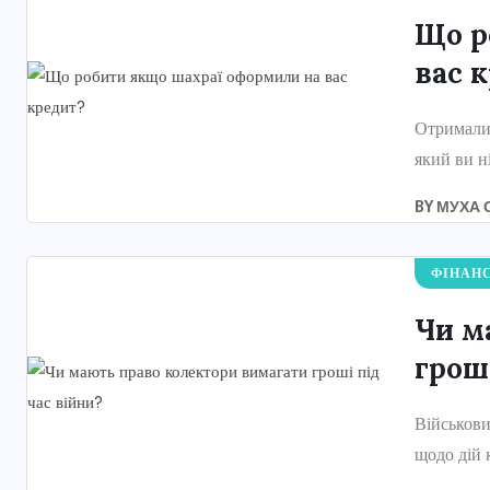
Що р
вас 
Отримали 
який ви н
BY
МУХА 
ФІНАН
Чи м
гроші
Військови
щодо дій 