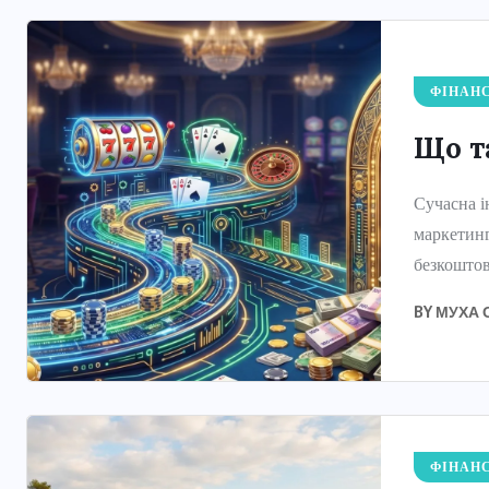
ФІНАН
Що т
Сучасна і
маркетинг
безкоштов
BY
МУХА 
ФІНАН