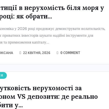
стиції в нерухомість біля моря у
році: як обрати...
кономіка у 2026 році продовжує демонструвати волатильність,
 приватних інвесторів шукати надійні інструменти для
я та примноження капіталу....
ОКСАНА
22 КВІТНЯ, 2026
0 COMMENT
СИ
утковість нерухомості за
оном VS депозити: де реально
ити у...