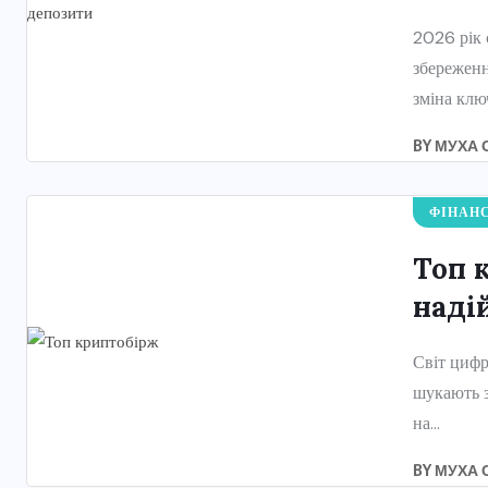
2026 рік 
збереженн
зміна клю
BY
МУХА 
ФІНАН
Топ 
наді
Світ цифр
шукають з
на...
BY
МУХА 