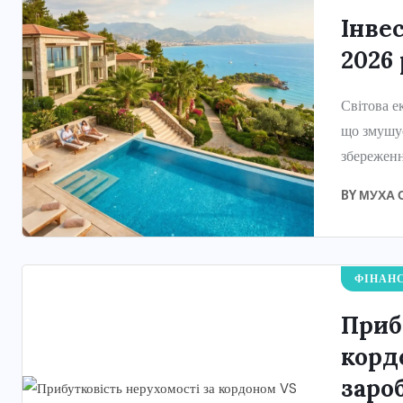
Інве
2026 
Світова е
що змушує
збереженн
BY
МУХА 
ФІНАН
Приб
корд
зароб