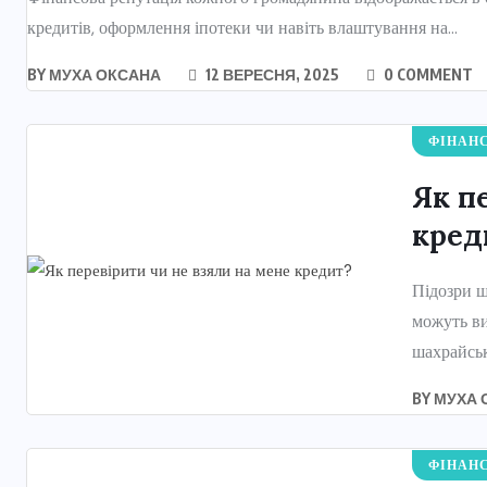
кредитів, оформлення іпотеки чи навіть влаштування на...
BY
МУХА ОКСАНА
12 ВЕРЕСНЯ, 2025
0 COMMENT
ФІНАН
Як п
кред
Підозри щ
можуть ви
шахрайськ
BY
МУХА 
ФІНАН