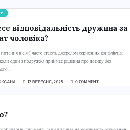
СИ
есе відповідальність дружина за
ит чоловіка?
 питання в сім’ї часто стають джерелом серйозних конфліктів,
коли один з подружжя приймає рішення про позику без
ого...
ОКСАНА
12 ВЕРЕСНЯ, 2025
0 COMMENT
ю?
 особливому документі, який впливає на можливість отримання