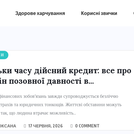
Здорове харчування
Корисні звички
СИ
ьки часу дійсний кредит: все про
н позовної давності в...
інансових зобов’язань завжди супроводжується безліччю
страхів та юридичних тонкощів. Життєві обставини можуть
 так, що людина втрачає можливість...
ОКСАНА
17 ЧЕРВНЯ, 2026
0 COMMENT