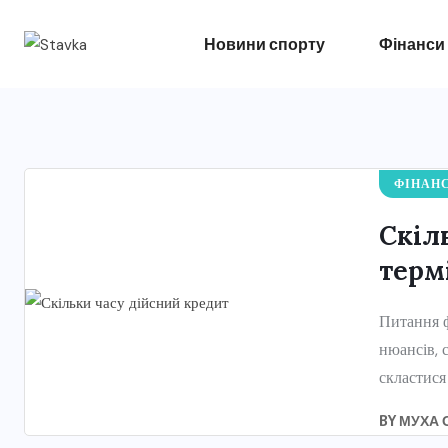
Новини спорту
Фінанси
ФІНАН
Скіл
термі
Питання ф
нюансів, 
скластися
BY
МУХА 