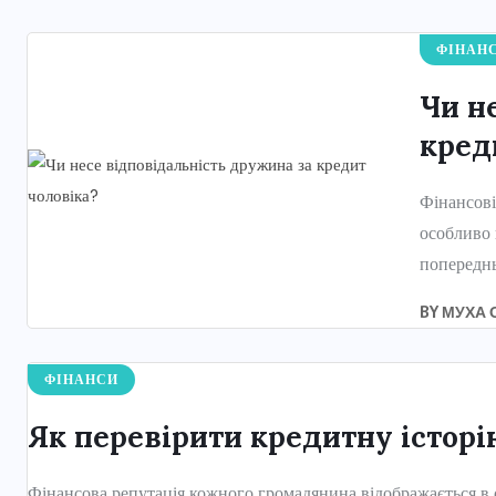
ФІНАН
Чи н
кред
Фінансові
особливо 
попереднь
BY
МУХА 
ФІНАНСИ
Як перевірити кредитну історі
Фінансова репутація кожного громадянина відображається в