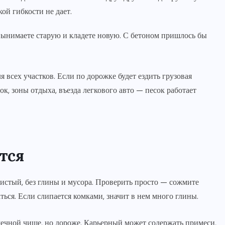
кой гибкости не дает.
о вынимаете старую и кладете новую. С бетоном пришлось бы
 всех участков. Если по дорожке будет ездить грузовая
к, зоны отдыха, въезда легкового авто — песок работает
тся
истый, без глины и мусора. Проверить просто — сожмите
ться. Если слипается комками, значит в нем много глины.
Речной чище, но дороже. Карьерный может содержать примеси,