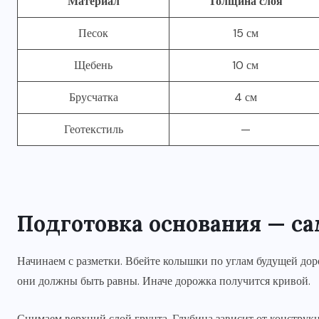
Материал
Толщина слоя
Песок
15 см
Щебень
10 см
Брусчатка
4 см
Геотекстиль
—
Подготовка основания — с
Начинаем с разметки. Вбейте колышки по углам будущей до
они должны быть равны. Иначе дорожка получится кривой.
Снимаем верхний слой грунта. Глубина зависит от конструк