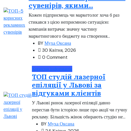
сувенірів, якими...
Кожен підприємець чи маркетолог хоча б раз
стикався з цією неприємною ситуацією:
компанія витрачає значну частину
маркетингового бюджету на створення...
BY
Муха Оксана
30 Квітня, 2026
0 Comment
Корисна інформація
ТОП студій лазерної
епіляції у Львові за
відгуками клієнтів
У Львові ринок лазерної епіляції давно
перестав бути історією лише про акції чи гучну
рекламу. Більшість жінок обирають студію не...
BY
Муха Оксана
24 Квітня, 2026