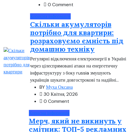
0 Comment
Корисна інформація
Скільки акумуляторів
потрібно для квартири:
розраховуємо ємність під
домашню техніку
Регулярні відключення електроенергії в Україні
через цілеспрямовані атаки на енергетичну
інфраструктуру з боку russia змушують
українців шукати довгострокові та надійні...
BY
Муха Оксана
30 Квітня, 2026
0 Comment
Корисна інформація
Мерч, який не викинуть у
смітник: ТОП-5 рекламних