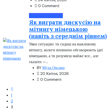
0 Comment
Корисна інформація
Як виграти дискусію на
мітингу німецькою
(навіть з середнім рівнем)
Уяви ситуацію: ти сидиш на важливому
мітингу, колеги впевнено обговорюють ідеї
німецькою, а ти розумієш майже все… але
сказати —...
BY
Муха Оксана
20 Квітня, 2026
0 Comment
1
2
3