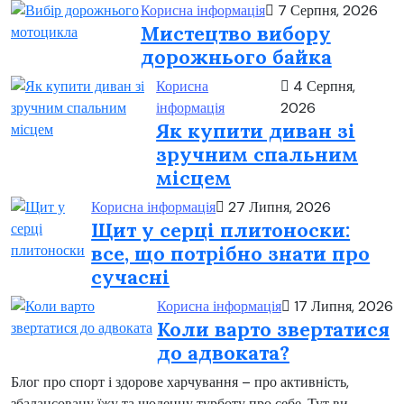
Корисна інформація
7 Серпня, 2026
Мистецтво вибору
дорожнього байка
Корисна
4 Серпня,
інформація
2026
Як купити диван зі
зручним спальним
місцем
Корисна інформація
27 Липня, 2026
Щит у серці плитоноски:
все, що потрібно знати про
сучасні
Корисна інформація
17 Липня, 2026
Коли варто звертатися
до адвоката?
Блог про спорт і здорове харчування – про активність,
збалансовану їжу та щоденну турботу про себе. Тут ви