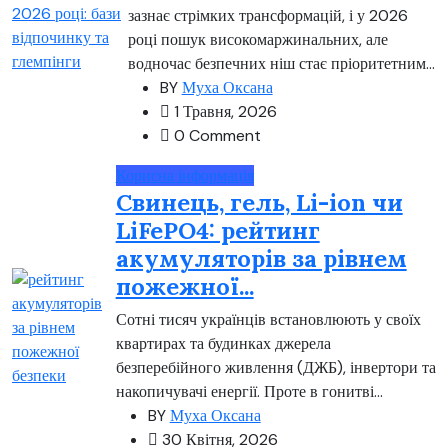
зазнає стрімких трансформацій, і у 2026
році пошук високомаржинальних, але
водночас безпечних ніш стає пріоритетним...
BY
Муха Оксана
1 Травня, 2026
0 Comment
Корисна інформація
Свинець, гель, Li-ion чи
LiFePO4: рейтинг
акумуляторів за рівнем
пожежної...
Сотні тисяч українців встановлюють у своїх
квартирах та будинках джерела
безперебійного живлення (ДЖБ), інвертори та
накопичувачі енергії. Проте в гонитві...
BY
Муха Оксана
30 Квітня, 2026