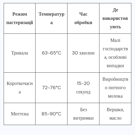
Де
Режим
Температур
Час
використов
пастеризації
а
обробки
ують
Малі
господарств
Тривала
63-65°C
30 хвилин
а, особливі
випадки
Виробництв
Короткочасн
15-20
72-76°C
о питного
а
секунд
молока
Без
Вершки,
Миттєва
85-90°C
витримки
масло