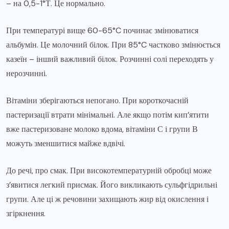
– на 0,5-1°Т. Це нормально.
При температурі вище 60-65°C починає змінюватися
альбумін. Це молочний білок. При 85°C частково змінюється
казеїн – інший важливий білок. Розчинні солі переходять у
нерозчинні.
Вітаміни зберігаються непогано. При короткочасній
пастеризації втрати мінімальні. Але якщо потім кип’ятити
вже пастеризоване молоко вдома, вітаміни С і групи В
можуть зменшитися майже вдвічі.
До речі, про смак. При високотемпературній обробці може
з’явитися легкий присмак. Його викликають сульфгідрильні
групи. Але ці ж речовини захищають жир від окислення і
згіркнення.