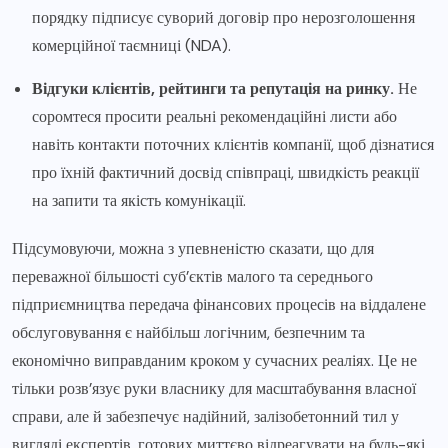
порядку підписує суворий договір про нерозголошення
комерційної таємниці (NDA).
Відгуки клієнтів, рейтинги та репутація на ринку.
Не
соромтеся просити реальні рекомендаційні листи або
навіть контакти поточних клієнтів компанії, щоб дізнатися
про їхній фактичний досвід співпраці, швидкість реакції
на запити та якість комунікації.
Підсумовуючи, можна з упевненістю сказати, що для
переважної більшості суб’єктів малого та середнього
підприємництва передача фінансових процесів на віддалене
обслуговування є найбільш логічним, безпечним та
економічно виправданим кроком у сучасних реаліях. Це не
тільки розв’язує руки власнику для масштабування власної
справи, але й забезпечує надійний, залізобетонний тил у
вигляді експертів, готових миттєво відреагувати на будь-які