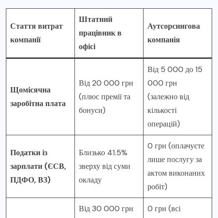
Штатний
Стаття витрат
Аутсорсингова
працівник в
компанії
компанія
офісі
Від 5 000 до 15
Від 20 000 грн
000 грн
Щомісячна
(плюс премії та
(залежно від
заробітна плата
бонуси)
кількості
операцій)
0 грн (оплачуєте
Податки із
Близько 41.5%
лише послугу за
зарплати (ЄСВ,
зверху від суми
актом виконаних
ПДФО, ВЗ)
окладу
робіт)
Від 30 000 грн
0 грн (всі