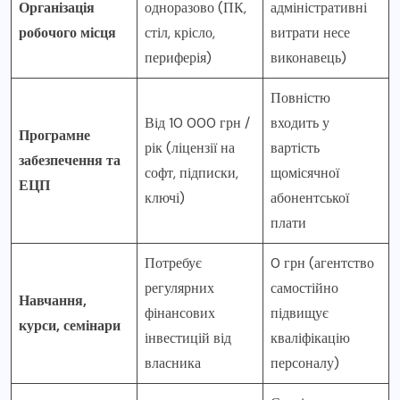
Організація
одноразово (ПК,
адміністративні
робочого місця
стіл, крісло,
витрати несе
периферія)
виконавець)
Повністю
Від 10 000 грн /
входить у
Програмне
рік (ліцензії на
вартість
забезпечення та
софт, підписки,
щомісячної
ЕЦП
ключі)
абонентської
плати
Потребує
0 грн (агентство
регулярних
самостійно
Навчання,
фінансових
підвищує
курси, семінари
інвестицій від
кваліфікацію
власника
персоналу)