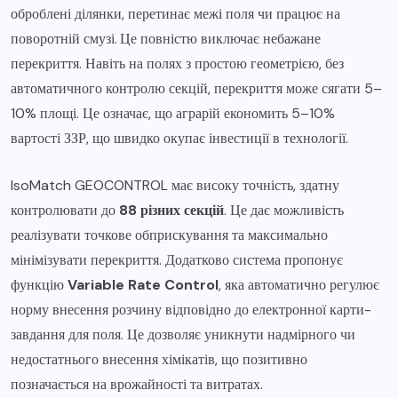
оброблені ділянки, перетинає межі поля чи працює на
поворотній смузі.
Це повністю виключає небажане
перекриття. Навіть на полях з простою геометрією, без
автоматичного контролю секцій, перекриття може сягати 5–
10% площі. Це означає, що аграрій економить 5–10%
вартості ЗЗР, що швидко окупає інвестиції в технології.
IsoMatch GEOCONTROL має високу точність, здатну
контролювати до
88 різних секцій
. Це дає можливість
реалізувати точкове обприскування та максимально
мінімізувати перекриття. Додатково система пропонує
функцію
Variable Rate Control
, яка автоматично регулює
норму внесення розчину відповідно до електронної карти-
завдання для поля. Це дозволяє уникнути надмірного чи
недостатнього внесення хімікатів, що позитивно
позначається на врожайності та витратах.