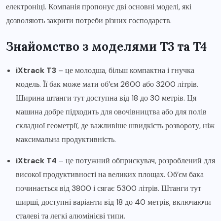
електроніці. Компанія пропонує дві основні моделі, які
дозволяють закрити потреби різних господарств.
Знайомство з моделями T3 та T4
iXtrack T3
– це молодша, більш компактна і гнучка
модель. Її бак може мати об’єм 2600 або 3200 літрів.
Ширина штанги тут доступна від 18 до 30 метрів. Ця
машина добре підходить для овочівництва або для полів
складної геометрії, де важливіше швидкість розвороту, ніж
максимальна продуктивність.
iXtrack T4
– це потужний обприскувач, розроблений для
високої продуктивності на великих площах. Об’єм бака
починається від 3800 і сягає 5300 літрів. Штанги тут
ширші, доступні варіанти від 18 до 40 метрів, включаючи
сталеві та легкі алюмінієві типи.