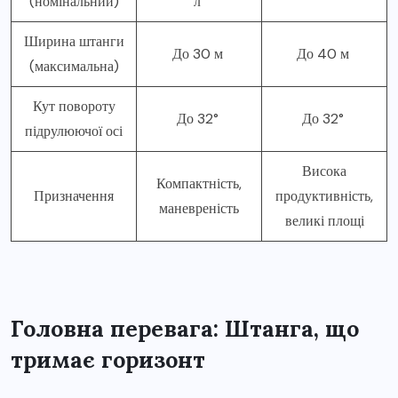
(номінальний)
л
Ширина штанги
До 30 м
До 40 м
(максимальна)
Кут повороту
До 32°
До 32°
підрулюючої осі
Висока
Компактність,
Призначення
продуктивність,
маневреність
великі площі
Головна перевага: Штанга, що
тримає горизонт