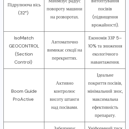
Мінімізує радіус
витоптування
Підрулююча вісь
повороту машини
посівів
(32°)
на розворотах.
(підвищення
врожайності).
IsoMatch
Економія ЗЗР 5–
Автоматично
GEOCONTROL
10% та зниження
вимикає секції на
(Section
екологічного
перекриттях.
Control)
навантаження.
Ідеальне
Активно
покриття посівів,
Boom Guide
контролює
мінімальний знос,
ProActive
висоту штанги
максимальна
над посівами.
ефективність
препарату.
Забезпечує
Уніформний тиск