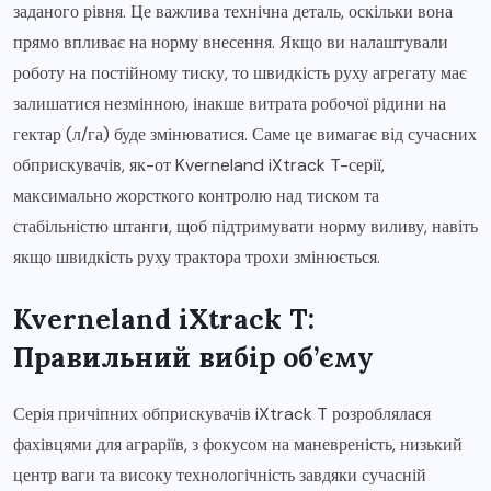
заданого рівня. Це важлива технічна деталь, оскільки вона
прямо впливає на норму внесення. Якщо ви налаштували
роботу на постійному тиску, то швидкість руху агрегату має
залишатися незмінною, інакше витрата робочої рідини на
гектар (л/га) буде змінюватися. Саме це вимагає від сучасних
обприскувачів, як-от Kverneland iXtrack T-серії,
максимально жорсткого контролю над тиском та
стабільністю штанги, щоб підтримувати норму виливу, навіть
якщо швидкість руху трактора трохи змінюється.
Kverneland iXtrack T:
Правильний вибір об’єму
Серія причіпних обприскувачів iXtrack T розроблялася
фахівцями для аграріїв, з фокусом на маневреність, низький
центр ваги та високу технологічність завдяки сучасній