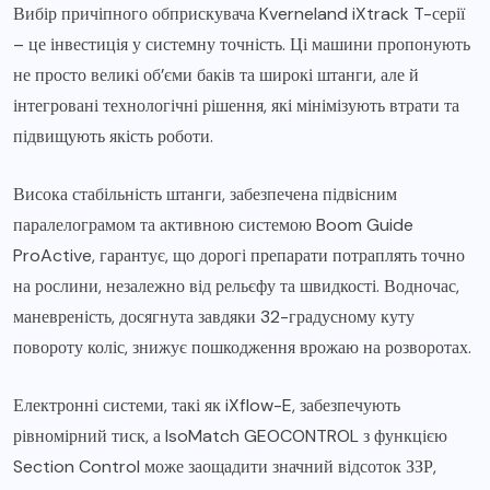
Вибір причіпного обприскувача Kverneland iXtrack T-серії
– це інвестиція у системну точність. Ці машини пропонують
не просто великі об’єми баків та широкі штанги, але й
інтегровані технологічні рішення, які мінімізують втрати та
підвищують якість роботи.
Висока стабільність штанги, забезпечена підвісним
паралелограмом та активною системою Boom Guide
ProActive, гарантує, що дорогі препарати потраплять точно
на рослини, незалежно від рельєфу та швидкості. Водночас,
маневреність, досягнута завдяки 32-градусному куту
повороту коліс, знижує пошкодження врожаю на розворотах.
Електронні системи, такі як iXflow-E, забезпечують
рівномірний тиск, а IsoMatch GEOCONTROL з функцією
Section Control може заощадити значний відсоток ЗЗР,