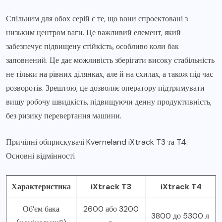
Спільним для обох серій є те, що вони спроектовані з
низьким центром ваги. Це важливий елемент, який
забезпечує підвищену стійкість, особливо коли бак
заповнений. Це дає можливість зберігати високу стабільність
не тільки на рівних ділянках, але й на схилах, а також під час
розворотів. Зрештою, це дозволяє оператору підтримувати
вищу робочу швидкість, підвищуючи денну продуктивність,
без ризику перевертання машини.
Причіпні обприскувачі Kverneland iXtrack T3 та T4:
Основні відмінності
Характеристика
iXtrack T3
iXtrack T4
Об’єм бака
2600 або 3200
3800 до 5300 л