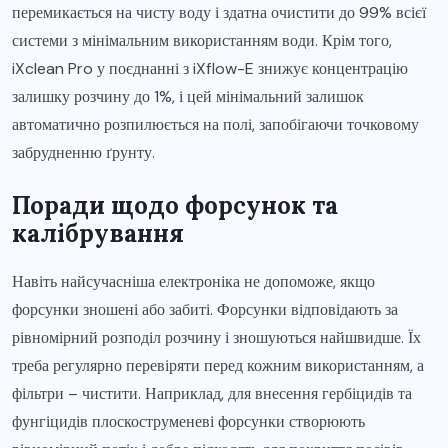
перемикається на чисту воду і здатна очистити до 99% всієї
системи з мінімальним використанням води. Крім того,
iXclean Pro у поєднанні з iXflow-E знижує концентрацію
залишку розчину до 1%, і цей мінімальний залишок
автоматично розпилюється на полі, запобігаючи точковому
забрудненню ґрунту.
Поради щодо форсунок та
калібрування
Навіть найсучасніша електроніка не допоможе, якщо
форсунки зношені або забиті. Форсунки відповідають за
рівномірний розподіл розчину і зношуються найшвидше. Їх
треба регулярно перевіряти перед кожним використанням, а
фільтри – чистити. Наприклад, для внесення гербіцидів та
фунгіцидів плоскоструменеві форсунки створюють