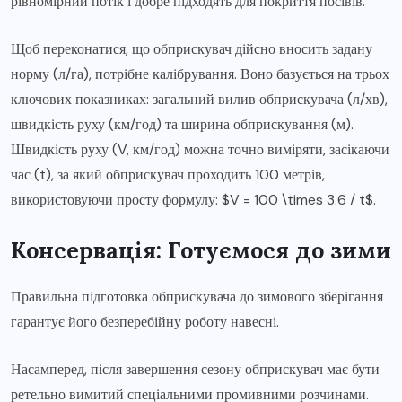
рівномірний потік і добре підходять для покриття посівів.
Щоб переконатися, що обприскувач дійсно вносить задану
норму (л/га), потрібне калібрування. Воно базується на трьох
ключових показниках: загальний вилив обприскувача (л/хв),
швидкість руху (км/год) та ширина обприскування (м).
Швидкість руху (V, км/год) можна точно виміряти, засікаючи
час (t), за який обприскувач проходить 100 метрів,
використовуючи просту формулу: $V = 100 \times 3.6 / t$.
Консервація: Готуємося до зими
Правильна підготовка обприскувача до зимового зберігання
гарантує його безперебійну роботу навесні.
Насамперед, після завершення сезону обприскувач має бути
ретельно вимитий спеціальними промивними розчинами.