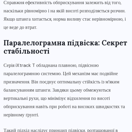
Справжня ефективність обприскування залежить від того,
наскільки рівномірно і на якій висоті розподіляється розчин.
Якщо штанга хитається, норма виливу стає нерівномірною, і
це веде до втрат.
Паралелограмна підвіска: Секрет
стабільності
Серія iXtrack T обладнана плавною, підвісною
паралелограмною системою. Цей механізм має подвійне
призначення. Він поєднує оптимальну стійкість із м’яким
балансуванням штанги. Завдяки цьому обмежуються
вертикальні рухи, що мінімізує відхилення по висоті
обприскування навіть при роботі на високих швидкостях та
нерівному ґрунті.
Такий підхід наслідує принцип підвіски, розташованої в