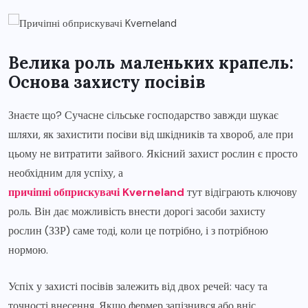
Велика роль маленьких крапель:
Основа захисту посівів
Знаєте що? Сучасне сільське господарство завжди шукає
шляхи, як захистити посіви від шкідників та хвороб, але при
цьому не витратити зайвого. Якісний захист рослин є просто
необхідним для успіху, а
причіпні обприскувачі Kverneland
тут відіграють ключову
роль. Він дає можливість внести дорогі засоби захисту
рослин (ЗЗР) саме тоді, коли це потрібно, і з потрібною
нормою.
Успіх у захисті посівів залежить від двох речей: часу та
точності внесення. Якщо фермер запізнився або вніс