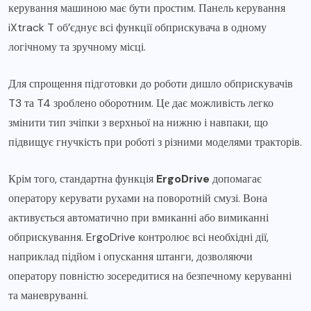
керування машиною має бути простим. Панель керування
iXtrack T об’єднує всі функції обприскувача в одному
логічному та зручному місці.
Для спрощення підготовки до роботи дишло обприскувачів
T3 та T4 зроблено оборотним. Це дає можливість легко
змінити тип зчіпки з верхньої на нижню і навпаки, що
підвищує гнучкість при роботі з різними моделями тракторів.
Крім того, стандартна функція
ErgoDrive
допомагає
оператору керувати рухами на поворотній смузі. Вона
активується автоматично при вмиканні або вимиканні
обприскування. ErgoDrive контролює всі необхідні дії,
наприклад підйом і опускання штанги, дозволяючи
оператору повністю зосередитися на безпечному керуванні
та маневруванні.