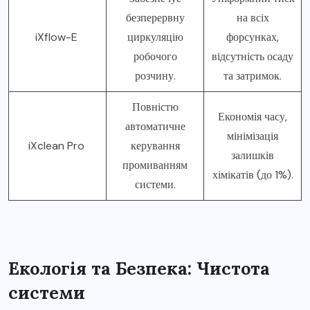
безперервну
на всіх
iXflow-E
циркуляцію
форсунках,
робочого
відсутність осаду
розчину.
та затримок.
Повністю
Економія часу,
автоматичне
мінімізація
iXclean Pro
керування
залишків
промиванням
хімікатів (до 1%).
системи.
Екологія та Безпека: Чистота
системи