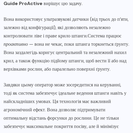
Guide ProActive
вирішує цю задачу.
Вона використовує ультразвукові датчики (від трьох до п’яти,
залежно від конфігурації), які дозволяють незалежно
контролювати ліве і праве крило штанги.Система працює
проактивно
— вона не чекає, поки штанга торкнеться ґрунту.
Вона заздалегідь коригує центральний та незалежний нахил
крил, а також функцію підйому штанги, щоб вести її або над
верхівками рослин, або паралельно поверхні ґрунту.
Завдяки цьому оператор може зосередитися на керуванні,
тоді як система забезпечує ідеальне ведення штанги навіть у
найскладніших умовах. Ця технологія має важливий
агрономічний ефект. Вона дозволяє підтримувати
оптимальну відстань форсунки до рослини. Це не тільки
забезпечує максимальне покриття посіву, але й мінімізує