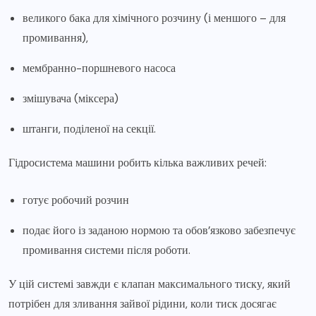
великого бака для хімічного розчину (і меншого – для
промивання),
мембранно-поршневого насоса
змішувача (міксера)
штанги, поділеної на секції.
Гідросистема машини робить кілька важливих речей:
готує робочий розчин
подає його із заданою нормою та обов’язково забезпечує
промивання системи після роботи.
У цій системі завжди є клапан максимального тиску, який
потрібен для зливання зайвої рідини, коли тиск досягає