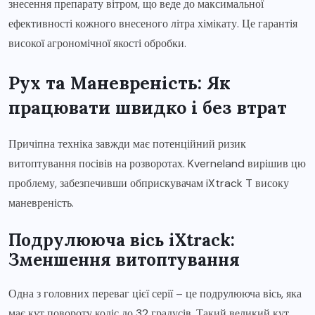
знесення препарату вітром, що веде до максимальної
ефективності кожного внесеного літра хімікату. Це гарантія
високої агрономічної якості обробки.
Рух та Маневреність: Як
працювати швидко і без втрат
Причіпна техніка завжди має потенційний ризик
витоптування посівів на розворотах. Kverneland вирішив цю
проблему, забезпечивши обприскувачам iXtrack T високу
маневреність.
Подрулююча вісь iXtrack:
Зменшення витоптування
Одна з головних переваг цієї серії – це подрулююча вісь, яка
має кут повороту коліс до 32 градусів. Такий великий кут