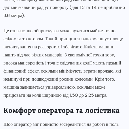
дає мінімальний радіус повороту (для T3 та T4 це приблизно
3.6 метра).
Це означає, що обприскувач може рухатися майже точно
слідом за трактором. Такий принцип значно зменшує площу
витоптування на розворотах і зберігає стійкість машини
навіть під час різких маневрів. З економічної точки зору,
висока маневреність і точне слідування колії мають прямий
фінансовий ефект, оскільки мінімізують втрати врожаю, які
неминучі при пошкодженні рослин колесами. Крім того,
машина залишається універсальною, оскільки може
працювати на колії шириною від 1.50 до 2.25 метра.
Комфорт оператора та логістика
Щоб оператор міг повністю зосередитися на роботі в полі,