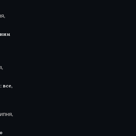
Я,
чним
Я,
 все,
ЛИПНЯ,
о