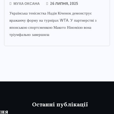
МУХА ОКСАНА
26 ЛИПНЯ, 2025
Українська тенісистка Надія Кіченок демонструє
вражаючу форму на турнірах WTA. У партнерстві з
японською спортсменкою Макото Ніномією вона
тріумфально завершила
Останні публікації
ння