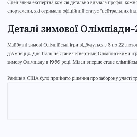
Спеціальна експертна комісія детально вивчала профілі кожн
спортсмени, які отримали офіційний статус “нейтральних інд
Деталі зимової Олімпіади-
Майбутні зимові Олімпійські ігри відбудуться з 6 по 22 люто
д’Ампеццо. Для Італії це стане четвертими Олімпійськими і
зимову Олімпіаду в 1956 році. Мілан вперше стане олімпійс
Раніше в США було прийнято рішення про заборону участі тр