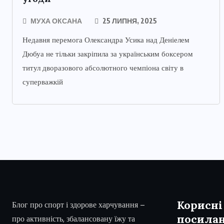
МУХА ОКСАНА
25 ЛИПНЯ, 2025
Недавня перемога Олександра Усика над Деніелем
Дюбуа не тільки закріпила за українським боксером
титул дворазового абсолютного чемпіона світу в
суперважкій
Корисні
Блог про спорт і здорове харчування –
посила
про активність, збалансовану їжу та