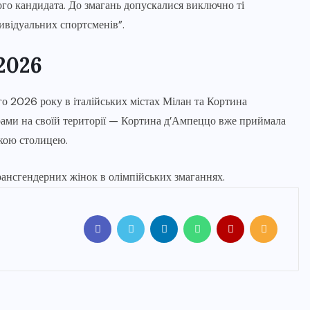
ого кандидата. До змагань допускалися виключно ті
ивідуальних спортсменів”.
2026
го 2026 року в італійських містах Мілан та Кортина
грами на своїй території — Кортина д’Ампеццо вже приймала
ькою столицею.
ансгендерних жінок в олімпійських змаганнях.