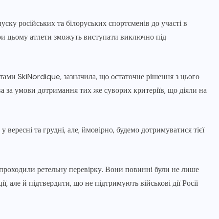
ску російських та білоруських спортсменів до участі в
ри цьому атлети зможуть виступати виключно під
ами SkiNordique, зазначила, що остаточне рішення з цього
 за умови дотримання тих же суворих критеріїв, що діяли на
 вересні та грудні, але, ймовірно, будемо дотримуватися тієї
и проходили ретельну перевірку. Вони повинні були не лише
ї, але й підтвердити, що не підтримують військові дії Росії