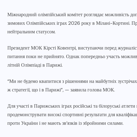
Міжнародний олімпійський комітет розглядає можливість допу
зимових Олімпійських іграх 2026 року в Мілані-Кортині. П
нейтральним статусом.
Президент МОК Кірсті Ковентрі, виступаючи перед журналіст
питання поки не прийнято. Однак попередньо участь можлива
літній Олімпіаді в Парижі.
“Ми не будемо квапитися з рішеннями на майбутніх зустрічах у
ж стратегії, що і в Парижі”, — заявила голова МОК.
Для участі в Парижських іграх російські та білоруські атлет
продемонструвати високі спортивні результати для кваліфікаці
проти України і не мають зв’язків із збройними силами.