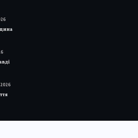
026
вщина
26
авді
 2026
ття
© 2025 - 2026