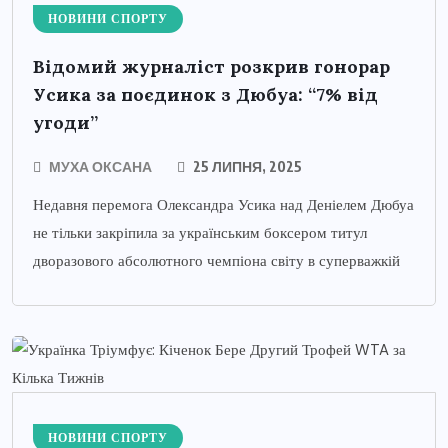
НОВИНИ СПОРТУ
Відомий журналіст розкрив гонорар
Усика за поєдинок з Дюбуа: “7% від
угоди”
МУХА ОКСАНА
25 ЛИПНЯ, 2025
Недавня перемога Олександра Усика над Деніелем Дюбуа
не тільки закріпила за українським боксером титул
дворазового абсолютного чемпіона світу в суперважкій
НОВИНИ СПОРТУ