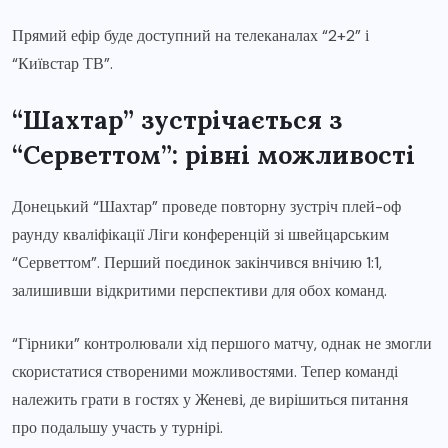
Прямий ефір буде доступний на телеканалах “2+2” і
“Київстар ТВ”.
“Шахтар” зустрічається з
“Серветтом”: рівні можливості
Донецький “Шахтар” проведе повторну зустріч плей-оф
раунду кваліфікації Ліги конференцій зі швейцарським
“Серветтом”. Перший поєдинок закінчився внічию 1:1,
залишивши відкритими перспективи для обох команд.
“Гірники” контролювали хід першого матчу, однак не змогли
скористатися створеними можливостями. Тепер команді
належить грати в гостях у Женеві, де вирішиться питання
про подальшу участь у турнірі.