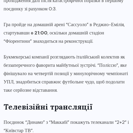
проходження далі після катастрофічної поразки в першому
поєдинку зі рахунком 0:3.
Гра пройде на домашній арені “Сассуоло” в Реджио-Емілія,
стартувавши
о 21:00
, оскільки домашній стадіон
“Фіорентини” знаходиться на реконструкції.
Букмекерські компанії розглядають італійський колектив як
беззаперечного фаворита майбутньої зустрічі. “Поліссю”, яке
фінішувало на четвертій позиції у минулорічному чемпіонаті
УПЛ, знадобиться справжнє футбольне чудо, щоб подолати
таке серйозне відставання.
Телевізійні трансляції
Поєдинок “Динамо” з “Маккабі” покажуть телеканали “2+2” і
“Київстар ТВ”.