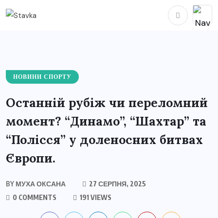
НОВИНИ СПОРТУ
Останній рубіж чи переломний
момент? “Динамо”, “Шахтар” та
“Полісся” у доленосних битвах
Європи.
BY
МУХА ОКСАНА
27 СЕРПНЯ, 2025
0 COMMENTS
191 VIEWS