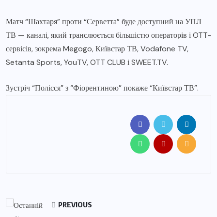
Матч “Шахтаря” проти “Серветта” буде доступний на УПЛ
ТВ — каналі, який транслюється більшістю операторів і OTT-
сервісів, зокрема Megogo, Київстар ТВ, Vodafone TV,
Setanta Sports, YouTV, OTT CLUB і SWEET.TV.
Зустріч “Полісся” з “Фіорентиною” покаже “Київстар ТВ”.
PREVIOUS