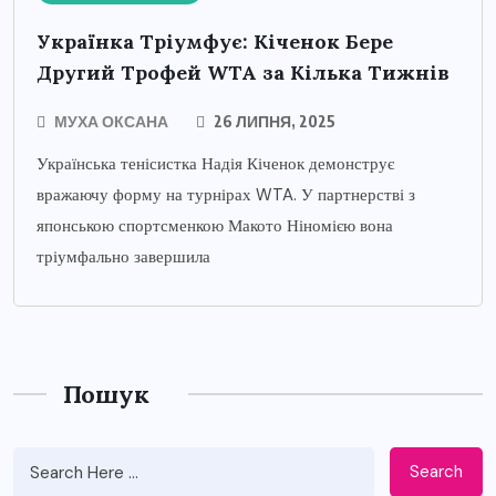
Українка Тріумфує: Кіченок Бере
Другий Трофей WTA за Кілька Тижнів
МУХА ОКСАНА
26 ЛИПНЯ, 2025
Українська тенісистка Надія Кіченок демонструє
вражаючу форму на турнірах WTA. У партнерстві з
японською спортсменкою Макото Ніномією вона
тріумфально завершила
Пошук
Search