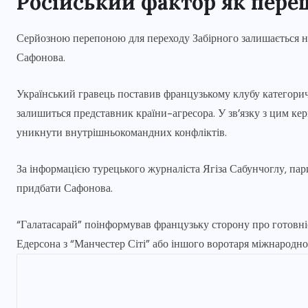
Російський фактор як пере
Серйозною перепоною для переходу Забірного залишається на
Сафонова.
Український гравець поставив французькому клубу категоричн
залишиться представник країни-агресора. У зв’язку з цим к
уникнути внутрішньокомандних конфліктів.
За інформацією турецького журналіста Ягіза Сабунчоглу, па
придбати Сафонова.
“Галатасарай” поінформував французьку сторону про готовніс
Едерсона з “Манчестер Сіті” або іншого воротаря міжнародно