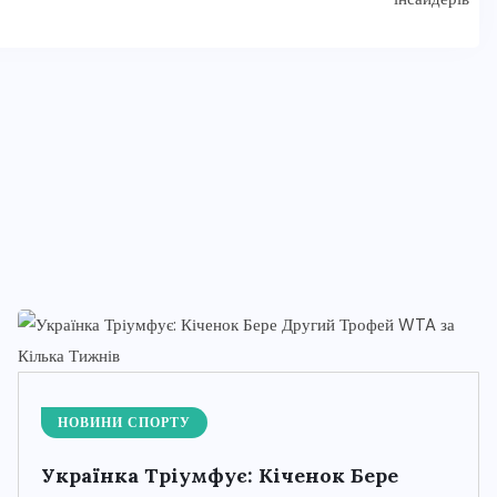
НОВИНИ СПОРТУ
Українка Тріумфує: Кіченок Бере