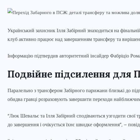
Український захисник Ілля Забірний знаходиться на фінальн
клуб активно працює над завершенням трансферу та виріше
Інформацію підтвердив авторитетний інсайдер Фабріціо Роман
Подвійне підсилення для
Паралельно з трансфером Забірного парижани близькі до під
обидва гравці розраховують завершити переходи найближчим
“Люк Шевальє та Ілля Забірний сподіваються узгодити свої т
до завершення і очікується їхнє швидке оформлення”, – пові