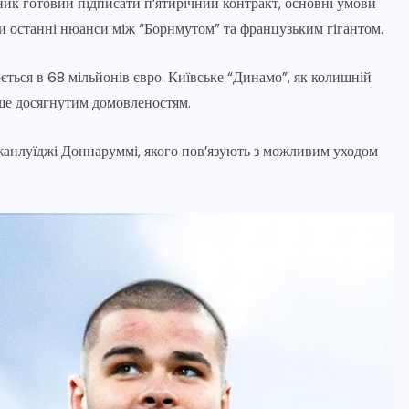
ник готовий підписати п’ятирічний контракт, основні умови
и останні нюанси між “Борнмутом” та французьким гігантом.
ється в 68 мільйонів євро. Київське “Динамо”, як колишній
іше досягнутим домовленостям.
жанлуїджі Доннаруммі, якого пов’язують з можливим уходом