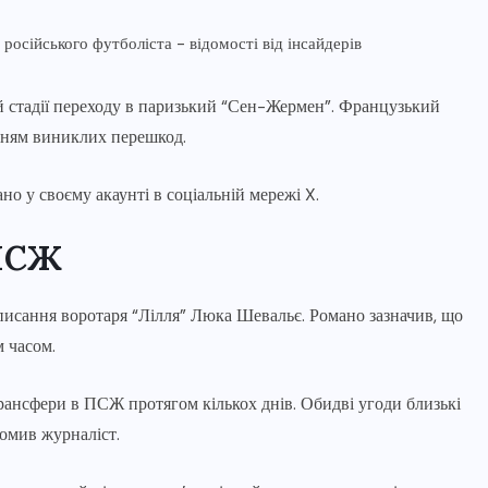
ій стадії переходу в паризький “Сен-Жермен”. Французький
нням виниклих перешкод.
о у своєму акаунті в соціальній мережі X.
 ПСЖ
писання воротаря “Лілля” Люка Шевальє. Романо зазначив, що
 часом.
рансфери в ПСЖ протягом кількох днів. Обидві угоди близькі
домив журналіст.