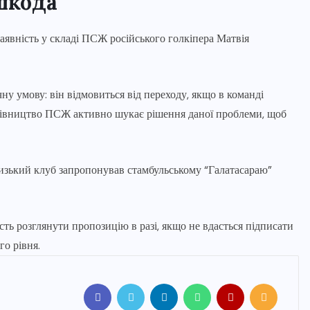
шкода
явність у складі ПСЖ російського голкіпера Матвія
у умову: він відмовиться від переходу, якщо в команді
ерівництво ПСЖ активно шукає рішення даної проблеми, щоб
ризький клуб запропонував стамбульському “Галатасараю”
ть розглянути пропозицію в разі, якщо не вдасться підписати
го рівня.