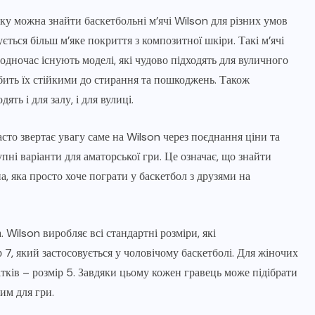
у можна знайти баскетбольні м’ячі Wilson для різних умов
ується більш м’яке покриття з композитної шкіри. Такі м’ячі
одночас існують моделі, які чудово підходять для вуличного
бить їх стійкими до стирання та пошкоджень. Також
ть і для залу, і для вулиці.
сто звертає увагу саме на Wilson через поєднання ціни та
упні варіанти для аматорської гри. Це означає, що знайти
а, яка просто хоче пограти у баскетбол з друзями на
Wilson виробляє всі стандартні розміри, які
7, який застосовується у чоловічому баскетболі. Для жіночих
літків – розмір 5. Завдяки цьому кожен гравець може підібрати
им для гри.