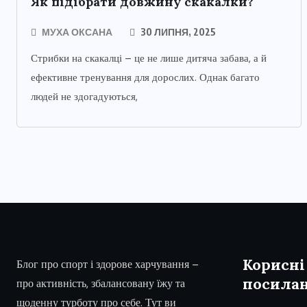
Як підібрати довжину скакалки?
МУХА ОКСАНА
30 ЛИПНЯ, 2025
Стрибки на скакалці – це не лише дитяча забава, а й
ефективне тренування для дорослих. Однак багато
людей не здогадуються,
Корисні
Блог про спорт і здорове харчування –
посила
про активність, збалансовану їжу та
щоденну турботу про себе. Тут ви