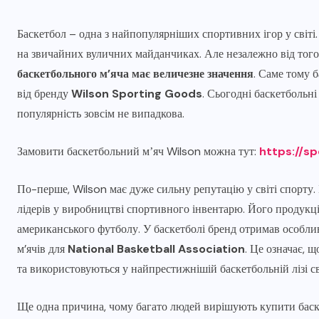
Баскетбол – одна з найпопулярніших спортивних ігор у світі.
на звичайних вуличних майданчиках. Але незалежно від того
баскетбольного м’яча має величезне значення
. Саме тому б
від бренду
Wilson Sporting Goods
. Сьогодні баскетбольні
популярність зовсім не випадкова.
Замовити баскетбольний мʼяч Wilson можна тут:
https://s
По-перше, Wilson має дуже сильну репутацію у світі спорту. Б
лідерів у виробництві спортивного інвентарю. Його продукція
американського футболу. У баскетболі бренд отримав особли
м’ячів для
National Basketball Association
. Це означає, 
та використовуються у найпрестижнішій баскетбольній лізі св
Ще одна причина, чому багато людей вирішують купити баске