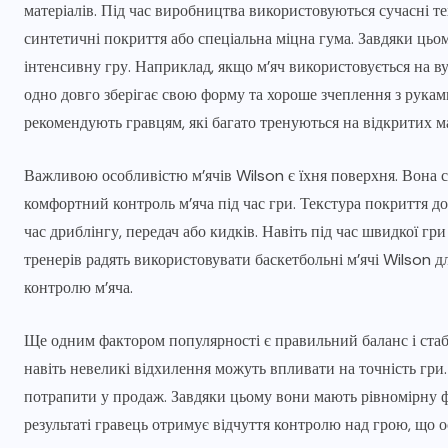
матеріалів. Під час виробництва використовуються сучасні тех
синтетичні покриття або спеціальна міцна гума. Завдяки цьо
інтенсивну гру. Наприклад, якщо м’яч використовується на вул
одно довго зберігає свою форму та хороше зчеплення з руками
рекомендують гравцям, які багато тренуються на відкритих 
Важливою особливістю м’ячів Wilson є їхня поверхня. Вона 
комфортний контроль м’яча під час гри. Текстура покриття д
час дриблінгу, передач або кидків. Навіть під час швидкої гри
тренерів радять використовувати баскетбольні м’ячі Wilson 
контролю м’яча.
Ще одним фактором популярності є правильний баланс і стаб
навіть невеликі відхилення можуть впливати на точність гри.
потрапити у продаж. Завдяки цьому вони мають рівномірну фо
результаті гравець отримує відчуття контролю над грою, що о