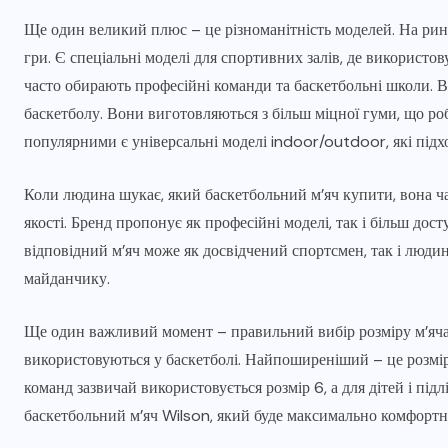
Ще один великий плюс – це різноманітність моделей. На ринк
гри. Є спеціальні моделі для спортивних залів, де використов
часто обирають професійні команди та баскетбольні школи. В
баскетболу. Вони виготовляються з більш міцної гуми, що ро
популярними є універсальні моделі indoor/outdoor, які підходя
Коли людина шукає, який баскетбольний м’яч купити, вона ча
якості. Бренд пропонує як професійні моделі, так і більш дост
відповідний м’яч може як досвідчений спортсмен, так і людин
майданчику.
Ще один важливий момент – правильний вибір розміру м’яча. 
використовуються у баскетболі. Найпоширеніший – це розмір 
команд зазвичай використовується розмір 6, а для дітей і під
баскетбольний м’яч Wilson, який буде максимально комфортн