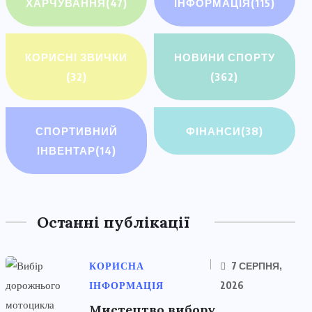
ХАРЧУВАННЯ
(47)
ІНФОРМАЦІЯ
(115)
КОРИСНІ ЗВИЧКИ
НОВИНИ СПОРТУ
(32)
(362)
СПОРТИВНИЙ
ФІНАНСИ
(38)
ІНВЕНТАР
(14)
Останні публікації
КОРИСНА
7 СЕРПНЯ,
ІНФОРМАЦІЯ
2026
Мистецтво вибору