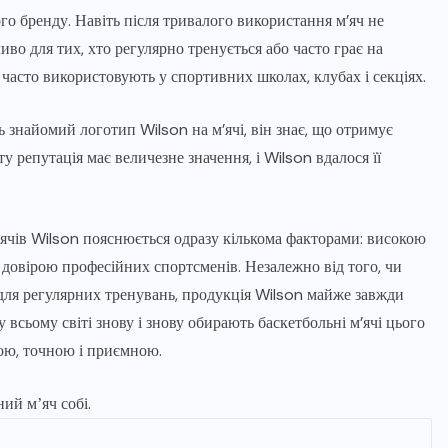
ого бренду. Навіть після тривалого використання м’яч не
иво для тих, хто регулярно тренується або часто грає на
 часто використовують у спортивних школах, клубах і секціях.
ь знайомий логотип Wilson на м’ячі, він знає, що отримує
у репутація має величезне значення, і Wilson вдалося її
’ячів Wilson пояснюється одразу кількома факторами: високою
а довірою професійних спортсменів. Незалежно від того, чи
о для регулярних тренувань, продукція Wilson майже завжди
у всьому світі знову і знову обирають баскетбольні м’ячі цього
ою, точною і приємною.
ий мʼяч собі.