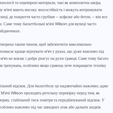
нології та перевірені матеріали, такі як композитна шкіра,
му м’ячі мають високу зносостійкість і можуть витримувати
иці, де покриття часто грубіше – асфальт або бетон, – він все
. Саме тому баскетбольні м’ячі Wilson для вулиці часто
майданчиках.
створена таким чином, щоб забезпечити максимально
опомагає краще відчувати м’яч у руках, що дуже важливо під
 м’яч не ковзає і добре реагує на рухи гравця. Саме тому багато
для тренувань, особливо якщо гравець хоче покращити техніку
ільний відскок. Для баскетболу це надзвичайно важливо, адже
 М’ячі Wilson проходять ретельну перевірку перед тим, як
рму, стабільний тиск повітря та передбачуваний відскок. У
собливо важливо під час швидких атак або дальніх кидків.