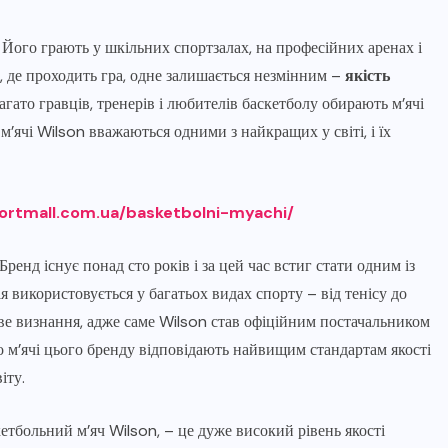
 Його грають у шкільних спортзалах, на професійних аренах і
, де проходить гра, одне залишається незмінним –
якість
агато гравців, тренерів і любителів баскетболу обирають м’ячі
 м’ячі Wilson вважаються одними з найкращих у світі, і їх
portmall.com.ua/basketbolni-myachi/
ренд існує понад сто років і за цей час встиг стати одним із
 використовується у багатьох видах спорту – від тенісу до
ве визнання, адже саме Wilson став офіційним постачальником
що м’ячі цього бренду відповідають найвищим стандартам якості
іту.
тбольний м’яч Wilson, – це дуже високий рівень якості