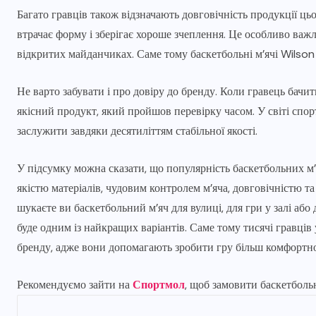
Багато гравців також відзначають довговічність продукції ць
втрачає форму і зберігає хороше зчеплення. Це особливо важл
відкритих майданчиках. Саме тому баскетбольні м’ячі Wilson
Не варто забувати і про довіру до бренду. Коли гравець бачит
якісний продукт, який пройшов перевірку часом. У світі спорт
заслужити завдяки десятиліттям стабільної якості.
У підсумку можна сказати, що популярність баскетбольних м
якістю матеріалів, чудовим контролем м’яча, довговічністю т
шукаєте ви баскетбольний м’яч для вулиці, для гри у залі аб
буде одним із найкращих варіантів. Саме тому тисячі гравців 
бренду, адже вони допомагають зробити гру більш комфортн
Рекомендуємо зайти на
Спортмол
, щоб замовити баскетбольн