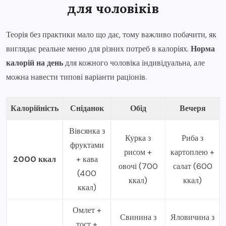
для чоловіків
Теорія без практики мало що дає, тому важливо побачити, як
виглядає реальне меню для різних потреб в калоріях.
Норма
калорій на день
для кожного чоловіка індивідуальна, але
можна навести типові варіанти раціонів.
Калорійність
Сніданок
Обід
Вечеря
Вівсянка з
Курка з
Риба з
фруктами
рисом +
картоплею +
2000 ккал
+ кава
овочі (700
салат (600
(400
ккал)
ккал)
ккал)
Омлет +
Свинина з
Яловичина з
тост +