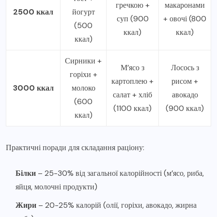
гречкою +
макаронами
2500 ккал
йогурт
суп (900
+ овочі (800
(500
ккал)
ккал)
ккал)
Сирники +
М’ясо з
Лосось з
горіхи +
картоплею +
рисом +
3000 ккал
молоко
салат + хліб
авокадо
(600
(1100 ккал)
(900 ккал)
ккал)
Практичні поради для складання раціону:
Білки
– 25-30% від загальної калорійності (м’ясо, риба,
яйця, молочні продукти)
Жири
– 20-25% калорій (олії, горіхи, авокадо, жирна