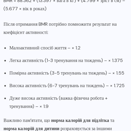
BMR = 88.362 + (13.397 × вага в кг) + (4.799 × зріст в см) –
(5.677 × вік в роках)
Після отримання BMR потрібно помножити результат на
коефіцієнт активності:
Малоактивний спосіб життя – × 1.2
Легка активність (1-3 тренування на тиждень) – × 1.375
Помірна активність (3-5 тренувань на тиждень) – × 1.55
Висока активність (6-7 тренувань на тиждень) – × 1.725
Дуже висока активність (важка фізична робота +
тренування) – × 1.9
Важливо пам’ятати, що
норма калорій для підлітка
та
норма калорій для дитини
розраховується за іншими