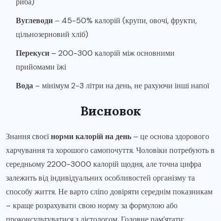
риба)
Вуглеводи
– 45-50% калорій (крупи, овочі, фрукти,
цільнозерновий хліб)
Перекуси
– 200-300 калорій між основними
прийомами їжі
Вода
– мінімум 2-3 літри на день, не рахуючи інші напої
Висновок
Знання своєї
норми калорій на день
– це основа здорового
харчування та хорошого самопочуття. Чоловіки потребують в
середньому 2200-3000 калорій щодня, але точна цифра
залежить від індивідуальних особливостей організму та
способу життя. Не варто сліпо довіряти середнім показникам
– краще розрахувати свою норму за формулою або
проконсультуватися з дієтологом. Головне пам’ятати: